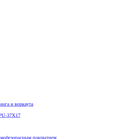
инга и воркаута
WPU-37X17
вмобезопасным покрытием