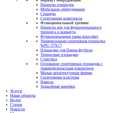
Воркаут оборудование
Проекты площадок
Мобильное оборудование
Снаряды
Спортивные комплексы
Функциональный тренинг
Проекты зон для функционального
тренинга и воркаута
Функциональные рамы кроссфит
Универсальная спортивная площадка
WPU-37X17
Площадки для Панна футбола
Теннисные площадки
Стритбол
Основание спортивных площадок с
травмобезопасным покрытием
Малые архитектурные формы
Спортивные кластеры
Навесы
Хоккейные коробки
Услуги
Наши объекты
Видео
Статьи
Новости