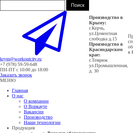
Производство в
Крыму:
г.Керчь,
ул.Цементная
Пр
слободка д.15
сп
Производство в
об
Краснодарском
в
крае:
krym@workoutcity.ru
г.Темрюк
+7 (978) 59-59-648
ул.Промышленная,
ПН-ПТ с 10:00 до 18:00
д. 30
Заказать звонок
МЕНЮ
Главная
О нас
О компании
О Воркауте
Вакансии
Производство
Наши технологии
Продукция