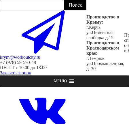
Производство в
Крыму:
г.Керчь,
ул.Цементная
Пр
слободка д.15
сп
Производство в
об
Краснодарском
в
крае:
krym@workoutcity.ru
г.Темрюк
+7 (978) 59-59-648
ул.Промышленная,
ПН-ПТ с 10:00 до 18:00
д. 30
Заказать звонок
МЕНЮ